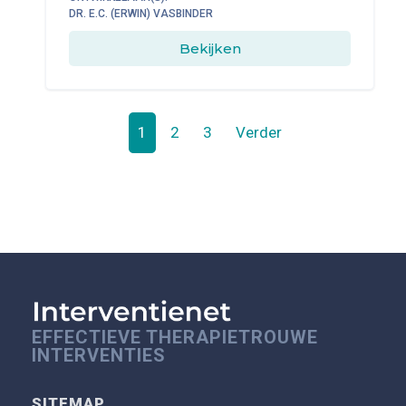
DR. E.C. (ERWIN) VASBINDER
Bekijken
1
2
3
Verder
EFFECTIEVE THERAPIETROUWE
INTERVENTIES
SITEMAP